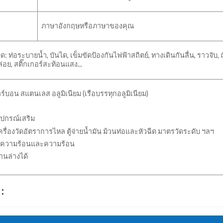
ภาษาอังกฤษหรือภาษาของคุณ
 ท่อระบายน้ำ, บันได, เข็มขัดป้องกันไฟฟ้าสถิตย์, ทางเดินกันลื่น, ราวจับ, ถ
่อย, สติ๊กเกอร์สะท้อนแสง...
าร์บอน สแตนเลส อลูมิเนียม (เรือบรรทุกอลูมิเนียม)
ุปกรณ์เสริม
ครื่องวัดอัตราการไหล ตู้จ่ายน้ำมัน ม้วนท่อและหัวฉีด มาตรวัดระดับ ฯลฯ
ษาความร้อนและความร้อน
านล่างได้
ุ：