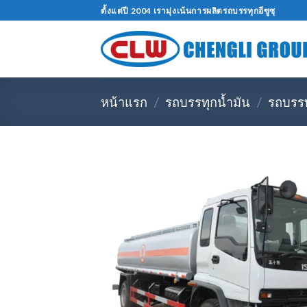
ข้าม
ตั้งแต่ปี 2004 เรามุ่งเน้นการผลิตรถบรรทุกอีซูซุ
ไป
ที่
เนื้อหา
หน้าแรก
/
รถบรรทุกน้ำมัน
/
รถบรรทุ