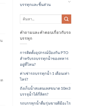
บรรทุกและชิ้นส่วน
ค้นหา:
คำถามและคำตอบเกี่ยวกับรถ
บรรทุก
ิน
การติดตั้งอุปกรณ์ป้องกัน PTO
สำหรับรถบรรทุกน้ำของทหาร
อยู่ที่ไหน?
ค่าเช่ารถบรรทุกน้ำ 1 เดือนเท่า
ไหร่?
มด
ถังเก็บน้ำสแตนเลสขนาด 10m3
บรรจุน้ำได้กี่ลิตร?
รถบรรทุกน้ำดื่มรุ่นขายดีมีอะไร