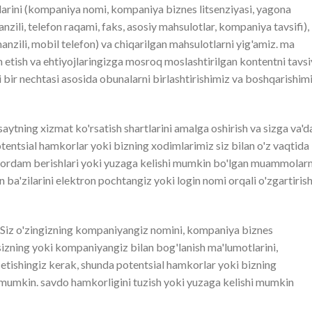
arini (kompaniya nomi, kompaniya biznes litsenziyasi, yagona
zili, telefon raqami, faks, asosiy mahsulotlar, kompaniya tavsifi),
anzili, mobil telefon) va chiqarilgan mahsulotlarni yig'amiz. ma
im etish va ehtiyojlaringizga mosroq moslashtirilgan kontentni tavs
i bir nechtasi asosida obunalarni birlashtirishimiz va boshqarishim
tning xizmat ko'rsatish shartlarini amalga oshirish va sizga va'd
otentsial hamkorlar yoki bizning xodimlarimiz siz bilan o'z vaqtida
 yordam berishlari yoki yuzaga kelishi mumkin bo'lgan muammolarn
n ba'zilarini elektron pochtangiz yoki login nomi orqali o'zgartiris
Siz o'zingizning kompaniyangiz nomini, kompaniya biznes
, sizning yoki kompaniyangiz bilan bog'lanish ma'lumotlarini,
etishingiz kerak, shunda potentsial hamkorlar yoki bizning
i mumkin. savdo hamkorligini tuzish yoki yuzaga kelishi mumkin