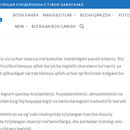
RI ISHLAB CHIQARISHGA E'TIBOR QARATAMIZ
BOSH SAHIFA
MAHSULOTLAR
BIZ HAQIMIZDA
FOTO
NEW
BIZ BILAN BOG'LANISH
iz siz uchun shaxsiy ma'lumotlar muhimligini yaxshi bilamiz. Biz
sizlikni himoya qilish bo'yicha tegishli choralarni ko'ramiz va
t qilinadigan tarzda himoya qilish uchun qo'limizdan kelganicha
ingizni qanday to'plashimiz, foydalanishimiz, almashishimiz va
lan bog'liq huquqlaringiz va tanlovlaringizni tushuntirib beradi.
 elektron va og'zaki muloqotda to'plangan barcha shaxsiy
da to'plangan shaxsiy ma'lumotlarga, shu jumladan bizning veb-
chtaga tegishli.