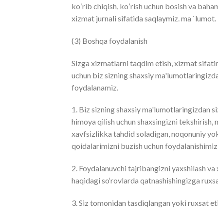
koʻrib chiqish, koʻrish uchun bosish va baham
xizmat jurnali sifatida saqlaymiz. ma `lumot.
(3) Boshqa foydalanish
Sizga xizmatlarni taqdim etish, xizmat sifati
uchun biz sizning shaxsiy ma'lumotlaringizd
foydalanamiz.
1. Biz sizning shaxsiy ma'lumotlaringizdan s
himoya qilish uchun shaxsingizni tekshirish, m
xavfsizlikka tahdid soladigan, noqonuniy yok
qoidalarimizni buzish uchun foydalanishimiz 
2. Foydalanuvchi tajribangizni yaxshilash va
haqidagi so‘rovlarda qatnashishingizga ruxsa
3. Siz tomonidan tasdiqlangan yoki ruxsat e