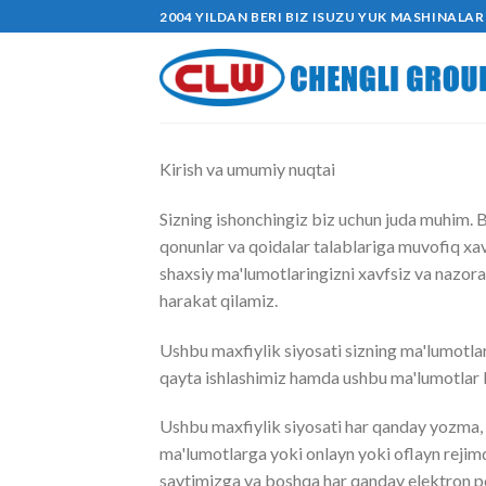
mundarijaga
2004 YILDAN BERI BIZ ISUZU YUK MASHINALA
Kirish va umumiy nuqtai
Sizning ishonchingiz biz uchun juda muhim. B
qonunlar va qoidalar talablariga muvofiq xavf
shaxsiy ma'lumotlaringizni xavfsiz va nazora
harakat qilamiz.
Ushbu maxfiylik siyosati sizning ma'lumotlar
qayta ishlashimiz hamda ushbu ma'lumotlar bi
Ushbu maxfiylik siyosati har qanday yozma,
ma'lumotlarga yoki onlayn yoki oflayn rejim
saytimizga va boshqa har qanday elektron po