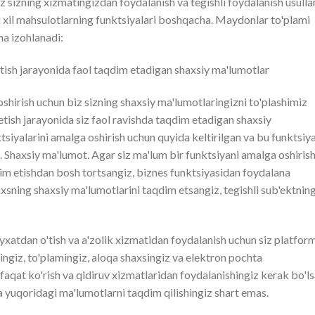
z sizning xizmatingizdan foydalanish va tegishli foydalanish usulla
i xil mahsulotlarning funktsiyalari boshqacha. Maydonlar to'plami
ha izohlanadi:
tish jarayonida faol taqdim etadigan shaxsiy ma'lumotlar
shirish uchun biz sizning shaxsiy ma'lumotlaringizni to'plashimiz
tish jarayonida siz faol ravishda taqdim etadigan shaxsiy
siyalarini amalga oshirish uchun quyida keltirilgan va bu funktsiy
. Shaxsiy ma'lumot. Agar siz ma'lum bir funktsiyani amalga oshiris
im etishdan bosh tortsangiz, biznes funktsiyasidan foydalana
axsning shaxsiy ma'lumotlarini taqdim etsangiz, tegishli sub'ektnin
o'yxatdan o'tish va a'zolik xizmatidan foydalanish uchun siz platfor
ngiz, to'plamingiz, aloqa shaxsingiz va elektron pochta
 faqat ko'rish va qidiruv xizmatlaridan foydalanishingiz kerak bo'ls
va yuqoridagi ma'lumotlarni taqdim qilishingiz shart emas.