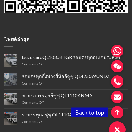
โพสต์ล่าสุด
Isuzu cardQL1030BTGR รถบรรทุกอเนกประสงค์
บน
Comments Off
รถ
บรรทุก
รถบรรทุกกึ่งพ่วงยี่ห้ออีซูซุ QL4250WUNDZ
อเนกประสงค์
บน
Comments Off
Isuzu
รถ
รุ่น
บรรทุก
QL1030BTGR
ขายรถบรรทุกอีซูซุ QL1110ANMA
พ่วง
ขาย
Comments Off
กึ่ง
รถ
พ่วง
บรรทุก
ยี่ห้อ
รถบรรทุกอีซูซุ QL1110ANLA
Isuzu
Isuzu
บน
Comments Off
QL1110ANMA
QL4250WUNDZ
รถ
บรรทุก