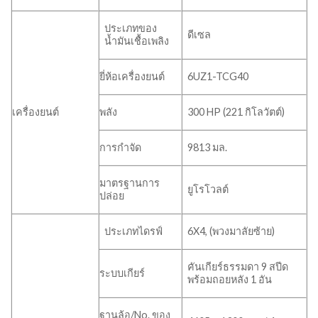
ประเภทของ
ดีเซล
น้ำมันเชื้อเพลิง
ยี่ห้อเครื่องยนต์
6UZ1-TCG40
เครื่องยนต์
พลัง
300 HP (221 กิโลวัตต์)
การกำจัด
9813 มล.
มาตรฐานการ
ยูโรโวลต์
ปล่อย
ประเภทไดรฟ์
6X4, (พวงมาลัยซ้าย)
คันเกียร์ธรรมดา 9 สปีด
ระบบเกียร์
พร้อมถอยหลัง 1 อัน
ฐานล้อ/No. ของ