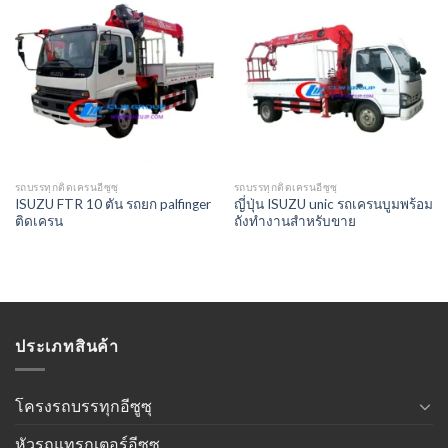
รถบรรทุกติดเครนอีซูซุ
รถบรรทุกติดเครนอีซูซุ
ISUZU FTR 10 ตัน รถยก palfinger
ญี่ปุ่น ISUZU unic รถเครนบูมพร้อม
ติดเครน
ถังทำงานสำหรับขาย
ประเภทสินค้า
โครงรถบรรทุกอีซูซุ
หัวรถแทรกเตอร์อีซูซุ