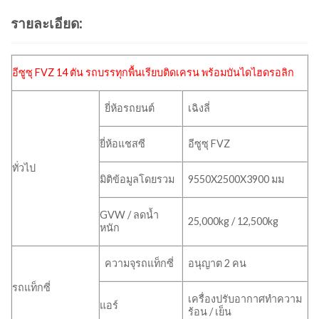
รายละเอียด:
อีซูซุ FVZ 14 ตัน
รถบรรทุกพื้นเรียบติดเครน
พร้อมบันไดไฮดรอลิก
ยี่ห้อรถยนต์
เฉิงลี่
ยี่ห้อแชสซี
อีซูซุ FVZ
ทั่วไป
มิติข้อมูลโดยรวม
9550X2500X3900 มม
GVW / ลดน้ำ
25,000kg / 12,500kg
หนัก
ความจุรถแท็กซี่
อนุญาต 2 คน
รถแท็กซี่
เครื่องปรับอากาศทำความ
แอร์
ร้อน / เย็น