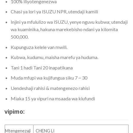
100% iliyotengenezwa
Chasi ya lori ya ISUZU NPR, utendaji kamili
Injini ya mfululizo wa ISUZU, yenye nguvu kubwa; utendaji
wa kuaminika, hakuna marekebisho ndani ya kilomita
500,000.
Kupunguza kelele van mwili.
Kubwa, kudumu, maisha marefu ya huduma.
Tani 1 hadi Tani 20 inapatikana
Muda mfupi wa kujifungua siku 7 ~ 30
Uendeshaji rahisi & matengenezo rahisi
Miaka 15 ya vipuri na msaada wa kiufundi
vipimo:
Mtengenezaji
CHENG LI