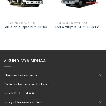
LORI YA MIZIGO YA ISUZU
LORI YA MIZIGO YA ISUZU
Lori la lori la Japan Isuzu M100
Lori la mizigo la ISUZU NKR tani
5t
5
VIKUNDI VYA BIDHAA
Chasi ya lori ya Isuzu
Kichwa cha Trekta cha Isuzu
Lori la ISUZU 4 × 4
Lori ya Huduma ya Civic