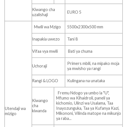
Kiwango cha
EURO 5
uzalishaji
Mwili wa Mzigo
5500x2300x500 mm
Inapakia uwezo
Tani 8
Vifaa vya mwili
Bati ya chuma
Primers mbili, na mipako moja
Uchoraji
ya mwisho ya rangi
Rangi & LOGO
Kulingana na unataka
Fremu Ndogo ya umbo la "U",
Mfumo wa Kihaidroli, paneli ya
Kiwango
kichomio, Ulinzi wa Usalama, Taa
cha
Inayozunguka, Taa ya Kufanya Kazi,
Utendaji wa
kiwanda
Mikononi, Vilinda matope na mikunjo
mizigo
ya raba...