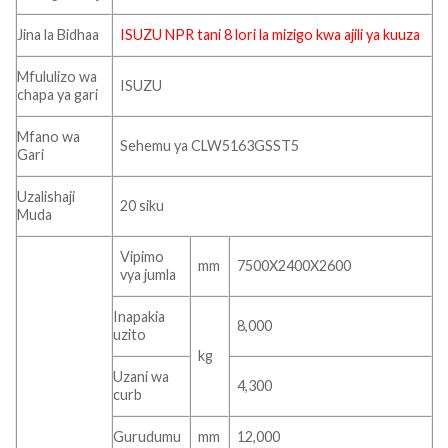
Jina la Bidhaa
ISUZU NPR tani 8
lori la mizigo
kwa ajili ya kuuza
Mfululizo wa
ISUZU
chapa ya gari
Mfano wa
Sehemu ya CLW5163GSST5
Gari
Uzalishaji
20 siku
Muda
Vipimo
mm
7500X2400X2600
vya jumla
Inapakia
8,000
uzito
kg
Uzani wa
4,300
curb
Gurudumu
mm
12,000