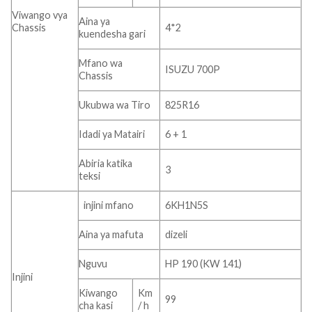
Viwango vya
Aina ya
Chassis
4*2
kuendesha gari
Mfano wa
ISUZU 700P
Chassis
Ukubwa wa Tiro
825R16
Idadi ya Matairi
6 + 1
Abiria katika
3
teksi
injini mfano
6KH1N5S
Aina ya mafuta
dizeli
Nguvu
HP 190 (KW 141)
Injini
Kiwango
Km
99
cha kasi
/ h