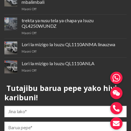
mbalimbali
kwenye
Maoni Off
Isuzu
cardQL1030BTGR
trekta ya nusu tela ya chapa ya Isuzu
lori
QL4250WUNDZ
la
kwenye
Maoni Off
madhumuni
trela
mbalimbali
ya
Lori la mizigo la Isuzu QL1110ANMA linauzwa
nusu-
kwenye
Maoni Off
trela
lori
ya
la
Lori la mizigo la Isuzu QL1110ANLA
chapa
mizigo
ya
kwenye
Maoni Off
la
Isuzu
lori
Isuzu
QL4250WUNDZ
la
QL1110ANMA
Tutajibu barua pepe yako hivi
mizigo
inauzwa
la
karibuni!
Isuzu
QL1110ANLA