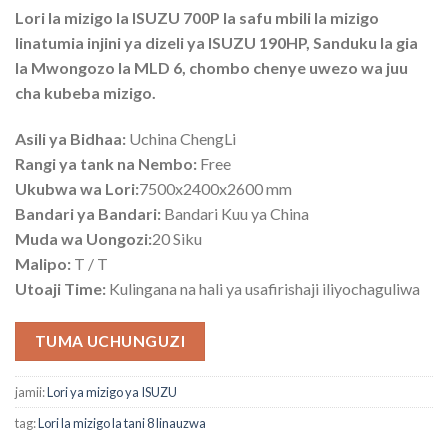
Lori la mizigo la ISUZU 700P la safu mbili la mizigo
linatumia injini ya dizeli ya ISUZU 190HP, Sanduku la gia
la Mwongozo la MLD 6, chombo chenye uwezo wa juu
cha kubeba mizigo.
Asili ya Bidhaa:
Uchina ChengLi
Rangi ya tank na Nembo:
Free
Ukubwa wa Lori:
7500x2400x2600 mm
Bandari ya Bandari:
Bandari Kuu ya China
Muda wa Uongozi:
20 Siku
Malipo:
T / T
Utoaji Time:
Kulingana na hali ya usafirishaji iliyochaguliwa
TUMA UCHUNGUZI
jamii:
Lori ya mizigo ya ISUZU
tag:
Lori la mizigo la tani 8 linauzwa