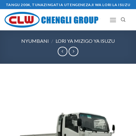
Ruka
TANGU 2004, TUNAZINGATIA UTENGENEZAJI WA LORI LA ISUZU
kwa
yaliyomo
NYUMBANI
/
LORI YA MIZIGO YA ISUZU