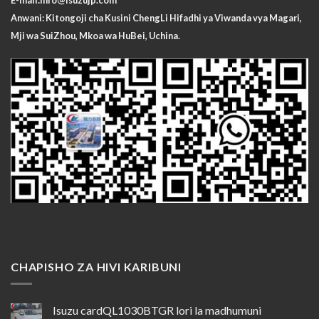
E-mail:
info@isuzujp.com
Anwani: Kitongoji cha Kusini ChengLi
Hifadhi ya Viwanda vya Magari,
Mji wa SuiZhou, Mkoa wa HuBei, Uchina.
CHAPISHO ZA HIVI KARIBUNI
Isuzu cardQL1030BTGR lori la madhumuni